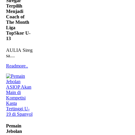
Siregar
Terpilih
Menjadi
Coach of
The Month
Liga
TopSkor U-
13
AULIA Siregar
sa....
Readmore..
Pemain
Jebolan