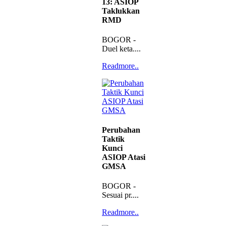
13: ASIOP
Taklukkan
RMD
BOGOR -
Duel keta....
Readmore..
Perubahan
Taktik
Kunci
ASIOP Atasi
GMSA
BOGOR -
Sesuai pr....
Readmore..