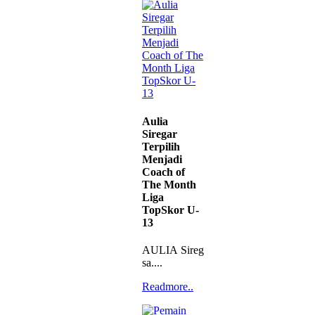
Aulia
Siregar
Terpilih
Menjadi
Coach of
The Month
Liga
TopSkor U-
13
AULIA Siregar
sa....
Readmore..