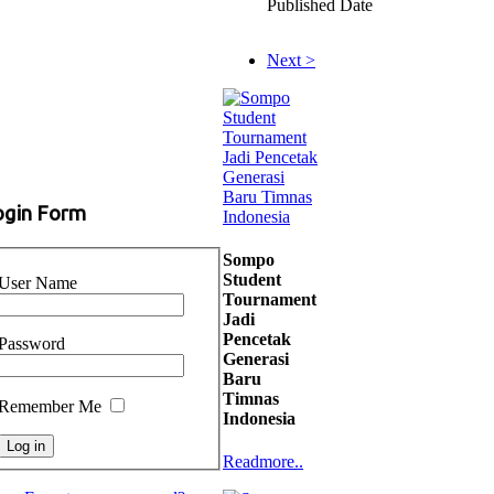
Published Date
Next >
ogin Form
Sompo
Student
User Name
Tournament
Jadi
Pencetak
Password
Generasi
Baru
Timnas
Remember Me
Indonesia
Readmore..