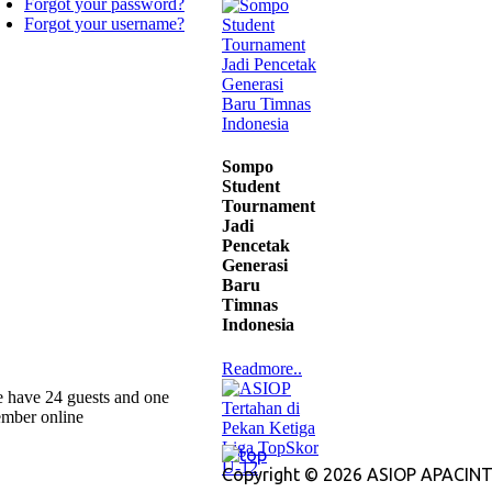
Forgot your password?
Forgot your username?
Sompo
Student
Tournament
Jadi
Pencetak
Generasi
Baru
Timnas
Indonesia
Readmore..
 have 24 guests and one
mber online
Copyright © 2026 ASIOP APACINT